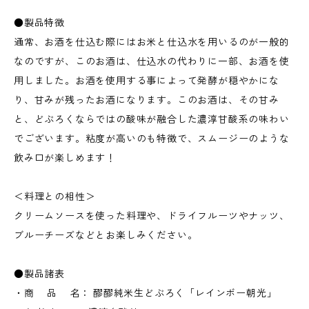
●製品特徴
通常、お酒を仕込む際にはお米と仕込水を用いるのが一般的
なのですが、このお酒は、仕込水の代わりに一部、お酒を使
用しました。お酒を使用する事によって発酵が穏やかにな
り、甘みが残ったお酒になります。このお酒は、その甘み
と、どぶろくならではの酸味が融合した濃淳甘酸系の味わい
でございます。粘度が高いのも特徴で、スムージーのような
飲み口が楽しめます！
＜料理との相性＞
クリームソースを使った料理や、ドライフルーツやナッツ、
ブルーチーズなどとお楽しみください。
●製品諸表
・商 品 名： 醪醪純米生どぶろく「レインボー朝光」