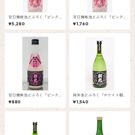
甘口微発泡どぶろく「ピンク
甘口微発泡どぶろく「ピンク
朝光」700ml 新発売記念！
朝光」 700ml
¥5,280
¥1,760
3本購入されたお客様、先着
20名様 送料無料キャンペー
ン！
甘口微発泡どぶろく「ピンク
純米生どぶろく「ホワイト朝
朝光」 リニューアルして発
光」700㎖ 20歳未満の者に
¥880
¥1,540
売開始！ 20歳未満の者に対
対しては酒類は販売いたしま
しては酒類は販売いたしませ
せん。
ん。