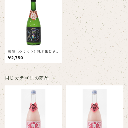
醪醪（ろうろう）純米生どぶ
ろく「レインボー朝光」 20
¥2,750
歳未満の者に対しては酒類は
販売いたしません。
同じカテゴリの商品