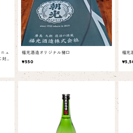
リニュ
福光酒造オリジナル猪口
福光
に対し
¥550
¥5,5