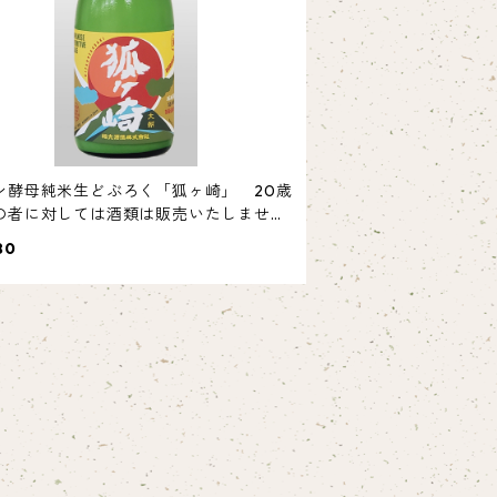
ン酵母純米生どぶろく「狐ヶ崎」 20歳
の者に対しては酒類は販売いたしませ
80