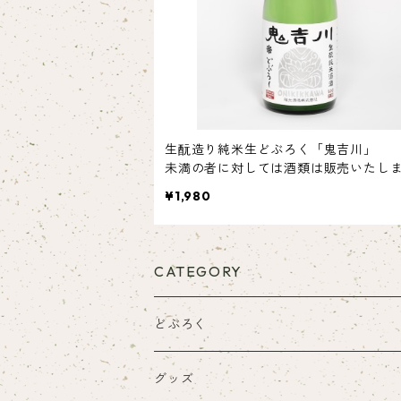
生酛造り純米生どぶろく「鬼吉川」 
未満の者に対しては酒類は販売いたし
ん。
¥1,980
CATEGORY
どぶろく
グッズ