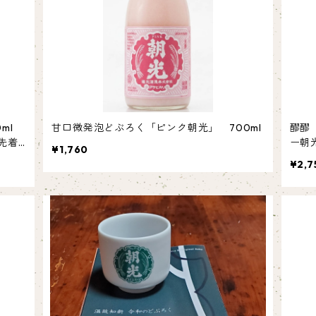
0ml
甘口微発泡どぶろく「ピンク朝光」 700ml
醪醪
先着2
ー朝
¥1,760
売い
¥2,7