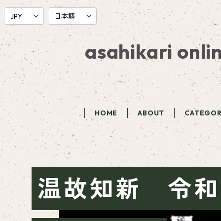
asahikari onli
HOME
ABOUT
CATEGO
温故知新 令和